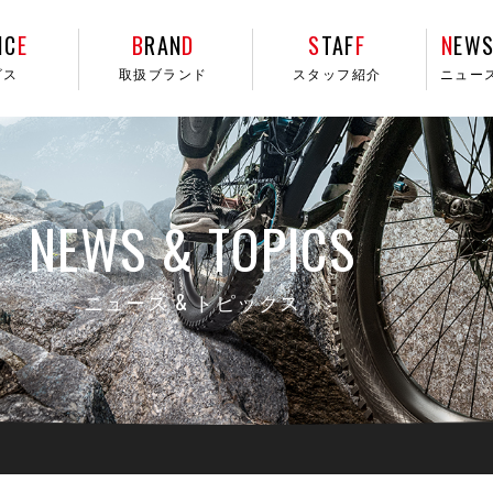
IC
E
B
RAN
D
S
TAF
F
N
EWS
ビス
取扱ブランド
スタッフ紹介
ニュー
NEWS & TOPICS
ニュース & トピックス