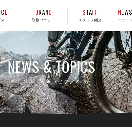
IC
E
B
RAN
D
S
TAF
F
N
EWS
ビス
取扱ブランド
スタッフ紹介
ニュー
NEWS & TOPICS
ニュース & トピックス