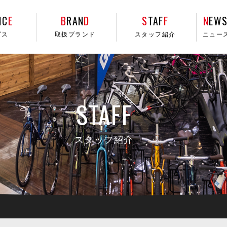
IC
E
B
RAN
D
S
TAF
F
N
EWS
ビス
取扱ブランド
スタッフ紹介
ニュー
STAFF
スタッフ紹介