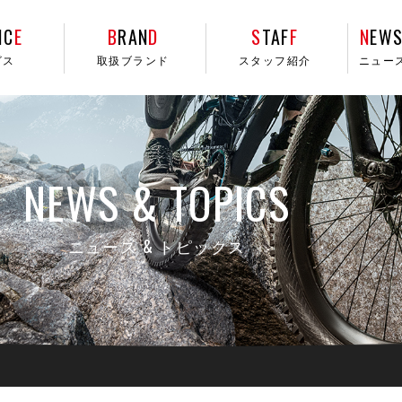
IC
E
B
RAN
D
S
TAF
F
N
EWS
ビス
取扱ブランド
スタッフ紹介
ニュー
NEWS & TOPICS
ニュース & トピックス