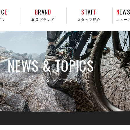
IC
E
B
RAN
D
S
TAF
F
N
EWS
ビス
取扱ブランド
スタッフ紹介
ニュー
NEWS & TOPICS
ニュース & トピックス