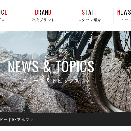
IC
E
B
RAN
D
S
TAF
F
N
EWS
ビス
取扱ブランド
スタッフ紹介
ニュー
NEWS & TOPICS
ニュース & トピックス
ピードBBアルファ