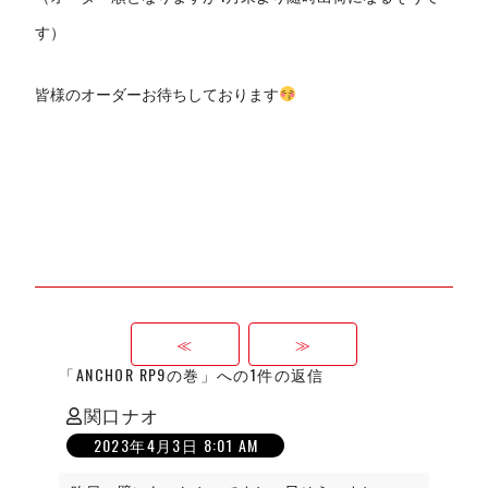
す）
皆様のオーダーお待ちしております
≪
≫
「ANCHOR RP9の巻」への1件の返信
関口ナオ
の
2023年4月3日 8:01 AM
発
言: