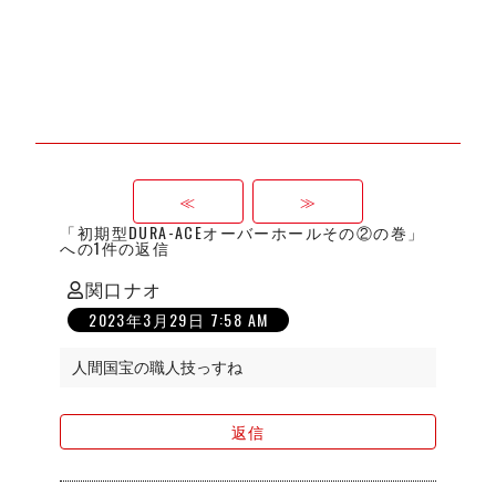
≪
≫
「初期型DURA-ACEオーバーホールその②の巻」
への1件の返信
関口ナオ
の
2023年3月29日 7:58 AM
発
言:
人間国宝の職人技っすね
返信