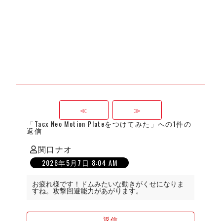
≪
≫
「Tacx Neo Motion Plateをつけてみた」への1件の
返信
関口ナオ
の
2026年5月7日 8:04 AM
発
言:
お疲れ様です！ドムみたいな動きがくせになりま
すね。攻撃回避能力があがります。
返信