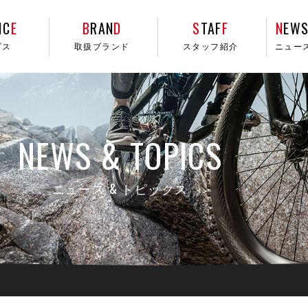
IC
E
B
RAN
D
S
TAF
F
N
EWS
ビス
取扱ブランド
スタッフ紹介
ニュー
NEWS & TOPICS
ニュース & トピックス