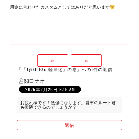
用途に合わせたカスタムとしてはありだと思います
≪
≫
「「Tyrell FXα 軽量化」の巻」への1件の返信
関口ナオ
の
2025年2月25日 9:15 AM
発
言:
お疲れ様です！勉強になります。愛車のルート君
も換装できるのでしょうか？
返信