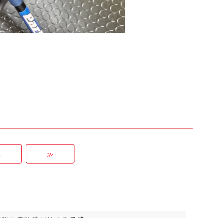
≪
≫
信