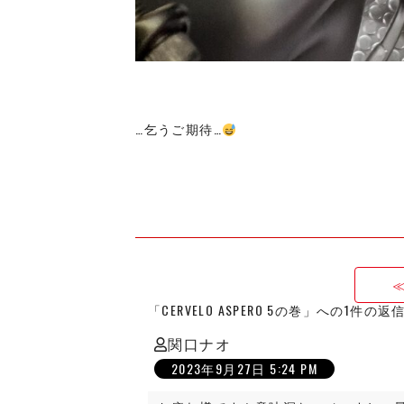
…乞うご期待…
「CERVELO ASPERO 5の巻」への1件の返
関口ナオ
の
2023年9月27日 5:24 PM
発
言: