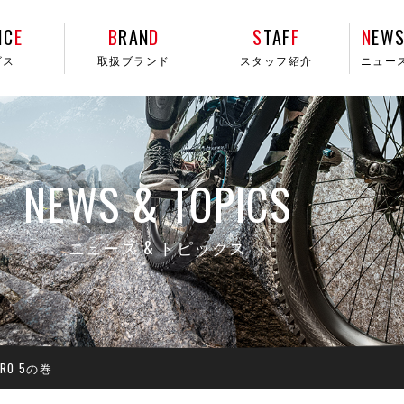
IC
E
B
RAN
D
S
TAF
F
N
EWS
ビス
取扱ブランド
スタッフ紹介
ニュー
NEWS & TOPICS
ニュース & トピックス
PERO 5の巻