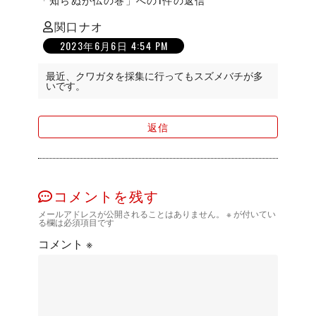
関口ナオ
の
2023年6月6日 4:54 PM
発
言:
最近、クワガタを採集に行ってもスズメバチが多
いです。
返信
コメントを残す
メールアドレスが公開されることはありません。
※
が付いてい
る欄は必須項目です
コメント
※