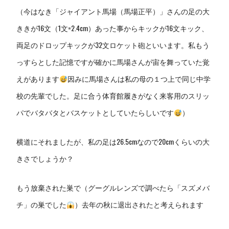
（今はなき「ジャイアント馬場（馬場正平）」さんの足の大
ききが16文（1文=2.4cm）あった事からキックが16文キック、
両足のドロップキックが32文ロケット砲といいます。私もう
っすらとした記憶ですが確かに馬場さんが宙を舞っていた覚
えがあります
因みに馬場さんは私の母の１つ上で同じ中学
校の先輩でした。足に合う体育館履きがなく来客用のスリッ
パでバタバタとバスケットとしていたらしいです
）
横道にそれましたが、私の足は26.5cmなので20cmくらいの大
きさでしょうか？
もう放棄された巣で（グーグルレンズで調べたら「スズメバ
チ」の巣でした
）去年の秋に退出されたと考えられます