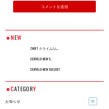
N
E
W
ZWIFT クライム/ム…
CERVELO NEW S…
CERVELO NEW SOLOIST
C
ATEGOR
Y
お知らせ
51