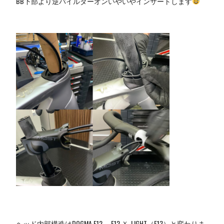
BB下部より逆パイルダーオンいやいやインサートします
ヘッド内部構造はDOGMA F12 、F12 Ｘ-LIGHT（F13）と変わりま