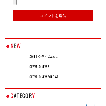
N
E
W
ZWIFT クライム/ム…
CERVELO NEW S…
CERVELO NEW SOLOIST
C
ATEGOR
Y