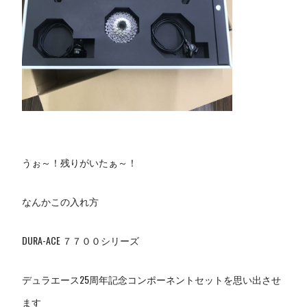
うぉ～！残りがいたぁ～！
なんかこの入れ方
DURA-ACE ７７００シリーズ
デュラエース25周年記念コンポーネントセットを思い出させ
ます