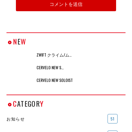
N
E
W
ZWIFT クライム/ム…
CERVELO NEW S…
CERVELO NEW SOLOIST
C
ATEGOR
Y
お知らせ
51