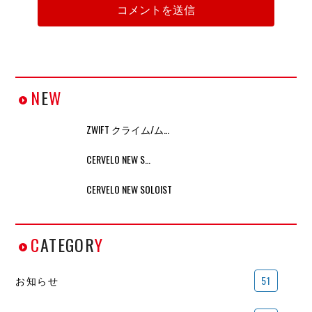
N
E
W
ZWIFT クライム/ム…
CERVELO NEW S…
CERVELO NEW SOLOIST
C
ATEGOR
Y
お知らせ
51