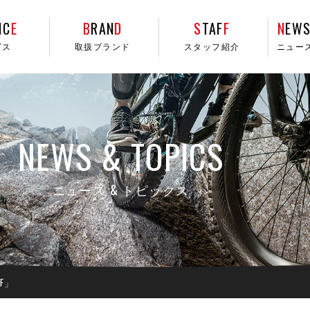
IC
E
B
RAN
D
S
TAF
F
N
EWS
ビス
取扱ブランド
スタッフ紹介
ニュー
NEWS & TOPICS
ニュース & トピックス
 F」